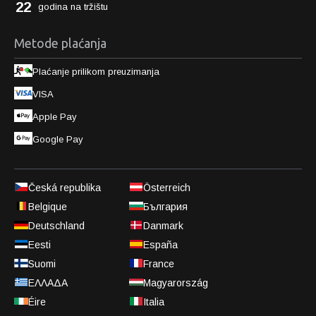
22
godina na tržištu
Metode plaćanja
Plaćanje prilikom preuzimanja
VISA
Apple Pay
Google Pay
Česká republika
Österreich
Belgique
България
Deutschland
Danmark
Eesti
España
Suomi
France
ΕΛΛΑΔΑ
Magyarország
Éire
Italia