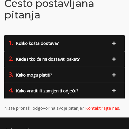
Često postavljana
pitanja
1.
Koliko košta dostava?
2.
Kada i tko će mi dostaviti paket?
3.
Kako mogu platiti?
4.
Kako vratiti ili zamijeniti odjeću?
Niste pronašli odgovor na svoje pitanje?
Kontaktirajte nas
.