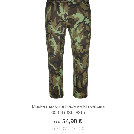
Muške maskirne hlače velikih veličina
66-88 (3XL-9XL)
54,90 €
od
bez PDV-a 43,92 €