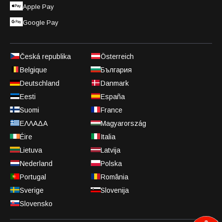
Apple Pay
Google Pay
Česká republika
Österreich
Belgique
България
Deutschland
Danmark
Eesti
España
Suomi
France
ΕΛΛΑΔΑ
Magyarország
Éire
Italia
Lietuva
Latvija
Nederland
Polska
Portugal
România
Sverige
Slovenija
Slovensko