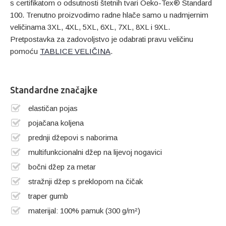
s certifikatom o odsutnosti štetnih tvari Oeko-Tex® Standard
100. Trenutno proizvodimo radne hlače samo u nadmjernim
veličinama 3XL, 4XL, 5XL, 6XL, 7XL, 8XL i 9XL.
Pretpostavka za zadovoljstvo je odabrati pravu veličinu
pomoću
TABLICE VELIČINA
.
Standardne značajke
elastičan pojas
pojačana koljena
prednji džepovi s naborima
multifunkcionalni džep na lijevoj nogavici
bočni džep za metar
stražnji džep s preklopom na čičak
traper gumb
materijal: 100% pamuk (300 g/m²)