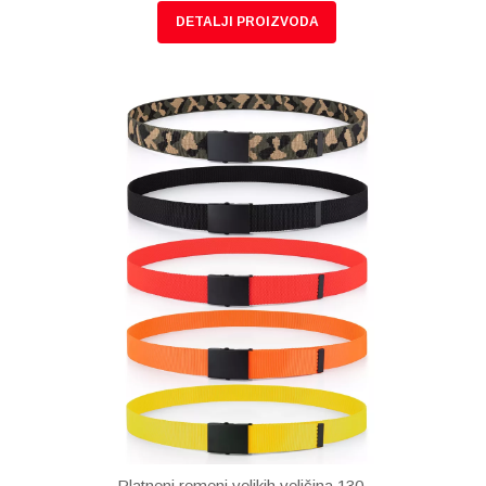
DETALJI PROIZVODA
Platneni remeni velikih veličina 130 –