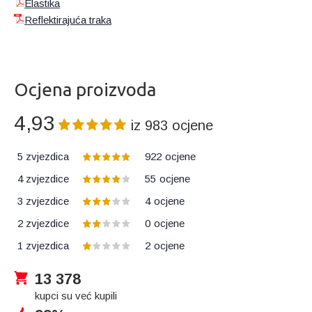
Elastika
Reflektirajuća traka
Ocjena proizvoda
4,93
iz
983
ocjene
5 zvjezdica
922
ocjene
4 zvjezdice
55
ocjene
3 zvjezdice
4
ocjene
2 zvjezdice
0
ocjene
1 zvjezdica
2
ocjene
13 378
kupci su već kupili