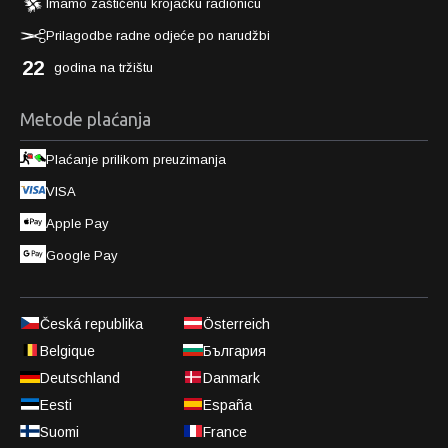
Imamo zaštićenu krojačku radionicu
Prilagodbe radne odjeće po narudžbi
22
godina na tržištu
Metode plaćanja
Plaćanje prilikom preuzimanja
VISA
Apple Pay
Google Pay
Česká republika
Österreich
Belgique
България
Deutschland
Danmark
Eesti
España
Suomi
France