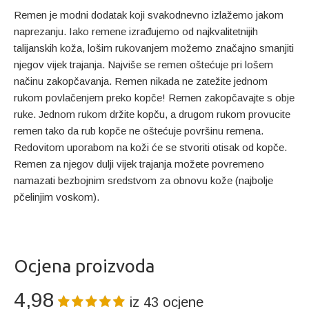
Remen je modni dodatak koji svakodnevno izlažemo jakom
naprezanju. Iako remene izrađujemo od najkvalitetnijih
talijanskih koža, lošim rukovanjem možemo značajno smanjiti
njegov vijek trajanja. Najviše se remen oštećuje pri lošem
načinu zakopčavanja. Remen nikada ne zatežite jednom
rukom povlačenjem preko kopče! Remen zakopčavajte s obje
ruke. Jednom rukom držite kopču, a drugom rukom provucite
remen tako da rub kopče ne oštećuje površinu remena.
Redovitom uporabom na koži će se stvoriti otisak od kopče.
Remen za njegov dulji vijek trajanja možete povremeno
namazati bezbojnim sredstvom za obnovu kože (najbolje
pčelinjim voskom).
Ocjena proizvoda
4,98
iz
43
ocjene