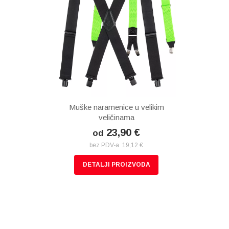
Muške naramenice u velikim
veličinama
23,90 €
od
bez PDV-a 19,12 €
DETALJI PROIZVODA