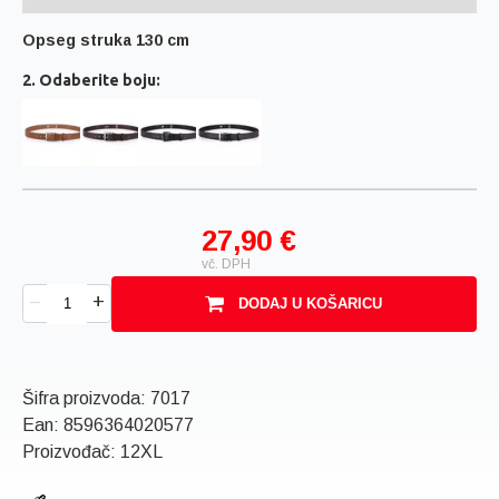
Opseg struka 130 cm
2. Odaberite boju:
27,90 €
vč. DPH
+
–
DODAJ U KOŠARICU
Šifra proizvoda:
7017
Ean:
8596364020577
Proizvođač: 12XL