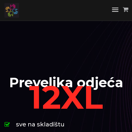
Toggle
navigati
Prevelika odjeća
12XL
sve na skladištu