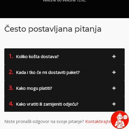
veličine do veličine 12XL.
Često postavljana pitanja
1.
Koliko košta dostava?
2.
Kada i tko će mi dostaviti paket?
3.
Kako mogu platiti?
4.
Kako vratiti ili zamijeniti odjeću?
Niste pronašli odgovor na svoje pitanje?
Kontaktirajte nas
.