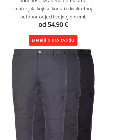
udobnost, izrađene od Ripstop
materijala koji se koristi u kvalitetnoj
outdoor odjeći i vojnoj opremi.
od 54,90 €
Detalji o proizvodu