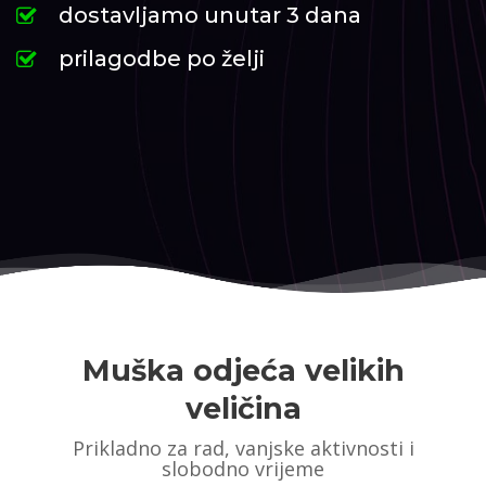
dostavljamo unutar 3 dana
prilagodbe po želji
Muška odjeća velikih
veličina
Prikladno za rad, vanjske aktivnosti i
slobodno vrijeme