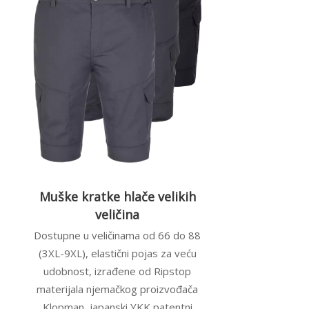
Muške kratke hlače velikih
veličina
Dostupne u veličinama od 66 do 88
(3XL-9XL), elastični pojas za veću
udobnost, izrađene od Ripstop
materijala njemačkog proizvođača
Klopman, japanski YKK patentni