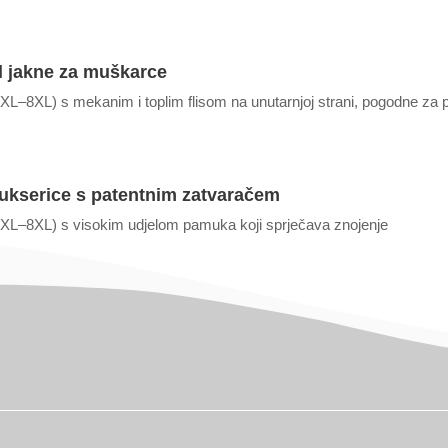
l jakne za muškarce
XL–8XL) s mekanim i toplim flisom na unutarnjoj strani, pogodne za p
ukserice s patentnim zatvaračem
3XL–8XL) s visokim udjelom pamuka koji sprječava znojenje