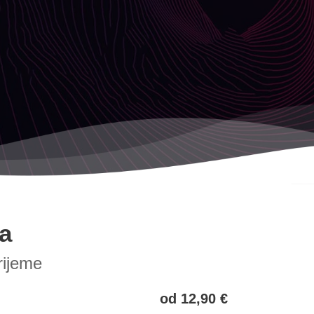
a
rijeme
od 12,90 €