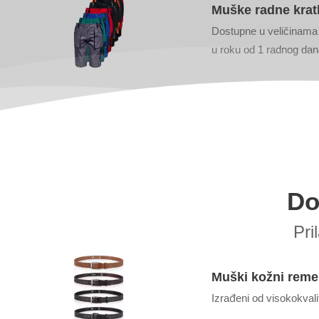
Muške radne kratk
Dostupne u veličinama 
u roku od 1 radnog dan
Do
Pri
Muški kožni remen
Izrađeni od visokokvali