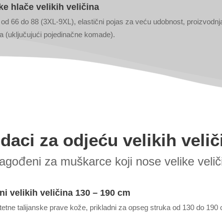
e hlače velikih veličina
od 66 do 88 (3XL-9XL), elastični pojas za veću udobnost, proizvodnj
a (uključujući pojedinačne komade).
daci za odjeću velikih velič
lagođeni za muškarce koji nose velike velič
i velikih veličina 130 – 190 cm
tetne talijanske prave kože, prikladni za opseg struka od 130 do 190