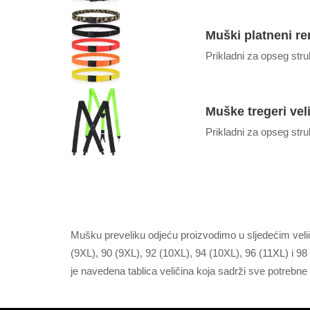
Muški platneni re
Prikladni za opseg str
Muške tregeri veli
Prikladni za opseg str
Mušku preveliku odjeću proizvodimo u sljedećim velič
(9XL), 90 (9XL), 92 (10XL), 94 (10XL), 96 (11XL) i 9
je navedena tablica veličina koja sadrži sve potrebne