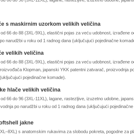
e s maskirnim uzorkom velikih veličina
od 66 do 88 (3XL-9XL), elastični pojas za veću udobnost, izrađene o
a po narudžbi u roku od 1 radnog dana (uključujući pojedinačne komad
e velikih veličina
od 66 do 88 (3XL-9XL), elastični pojas za veću udobnost, izrađene o
roizvođača Klopman, japanski YKK patentni zatvarač, proizvodnja po
(uključujući pojedinačne komade).
ke hlače velikih veličina
od 66 do 96 (3XL-11XL), lagane, rastezljive, izuzetno udobne, japan
izvodnja po narudžbi u roku od 1 radnog dana (uključujući pojedinačn
ftshell jakne
(3XL–8XL) s anatomskim rukavima za slobodu pokreta, pogodne za pla