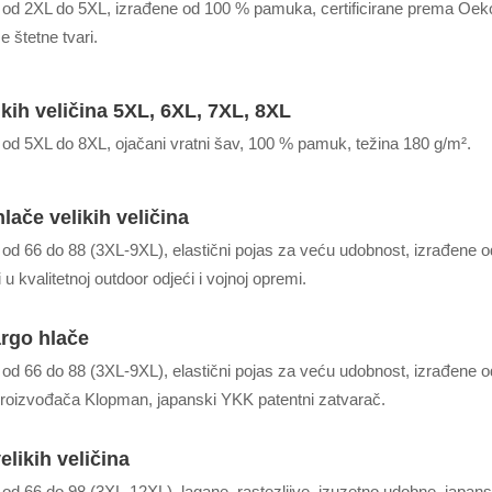
 od 2XL do 5XL, izrađene od 100 % pamuka, certificirane prema Oe
 štetne tvari.
kih veličina 5XL, 6XL, 7XL, 8XL
od 5XL do 8XL, ojačani vratni šav, 100 % pamuk, težina 180 g/m².
ače velikih veličina
od 66 do 88 (3XL-9XL), elastični pojas za veću udobnost, izrađene o
i u kvalitetnoj outdoor odjeći i vojnoj opremi.
rgo hlače
od 66 do 88 (3XL-9XL), elastični pojas za veću udobnost, izrađene o
proizvođača Klopman, japanski YKK patentni zatvarač.
elikih veličina
od 66 do 98 (3XL-12XL), lagane, rastezljive, izuzetno udobne, japan