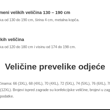
meni velikih veličina 130 – 190 cm
uka od 130 do 190 cm, širina 4 cm, metalna kopča.
kih veličina
uka od 120 do 180 cm i visinu od 174 do 198 cm.
Veličine prevelike odjeće
inama: 66 (3XL), 68 (4XL), 70 (4XL), 72 (5XL), 74 (5XL), 76 (6XL), 78
8 (12XL). Brojevi ispred zagrade su konfekcijske veličine, brojevi 
 podatke.