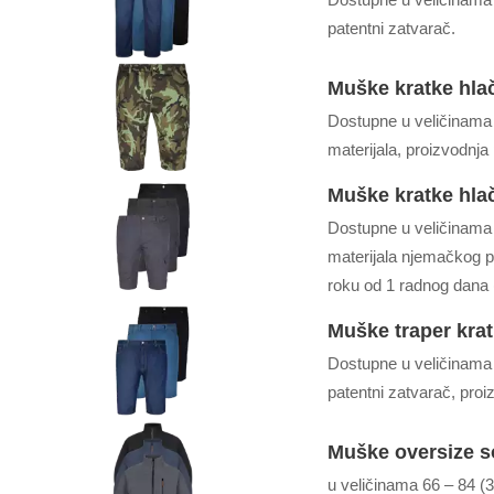
patentni zatvarač.
Muške kratke hlač
Dostupne u veličinama 
materijala, proizvodnj
Muške kratke hlač
Dostupne u veličinama 
materijala njemačkog p
roku od 1 radnog dana 
Muške traper krat
Dostupne u veličinama 
patentni zatvarač, pro
Muške oversize so
u veličinama 66 – 84 